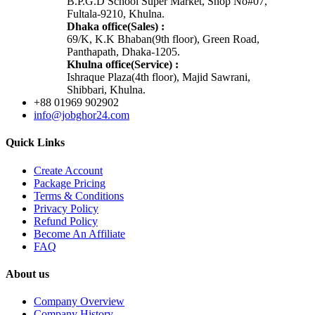
B.P.G.D School Super Market, Shop No#07,
Fultala-9210, Khulna.
Dhaka office(Sales) :
69/K, K.K Bhaban(9th floor), Green Road,
Panthapath, Dhaka-1205.
Khulna office(Service) :
Ishraque Plaza(4th floor), Majid Sawrani,
Shibbari, Khulna.
+88 01969 902902
info@jobghor24.com
Quick Links
Create Account
Package Pricing
Terms & Conditions
Privacy Policy
Refund Policy
Become An Affiliate
FAQ
About us
Company Overview
Company History