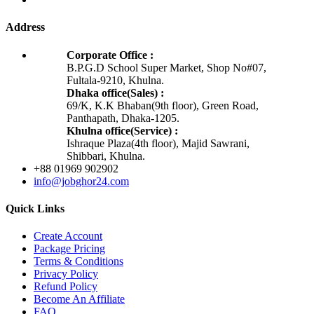
Address
Corporate Office :
B.P.G.D School Super Market, Shop No#07,
Fultala-9210, Khulna.
Dhaka office(Sales) :
69/K, K.K Bhaban(9th floor), Green Road,
Panthapath, Dhaka-1205.
Khulna office(Service) :
Ishraque Plaza(4th floor), Majid Sawrani,
Shibbari, Khulna.
+88 01969 902902
info@jobghor24.com
Quick Links
Create Account
Package Pricing
Terms & Conditions
Privacy Policy
Refund Policy
Become An Affiliate
FAQ